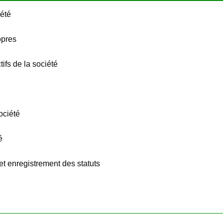
iété
opres
tifs de la société
ociété
é
 et enregistrement des statuts