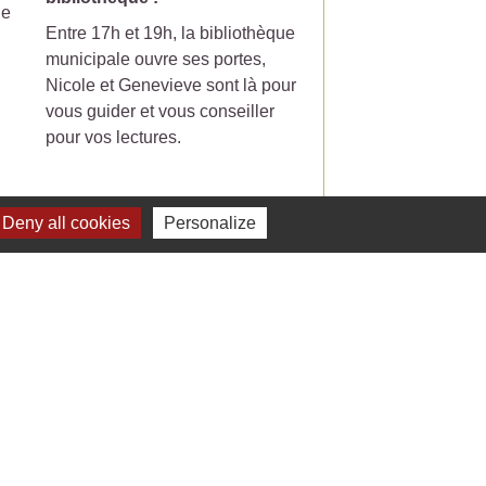
le
Entre 17h et 19h, la bibliothèque
Votre poubelle de tri-
municipale ouvre ses portes,
ramasser le mercredi
Nicole et Genevieve sont là pour
partir du 7 Juillet 20
vous guider et vous conseiller
pour vos lectures.
Deny all cookies
Personalize
Voir tout
Liens
 Facebook - St Jean de Ceyrargues
 Office de tourisme