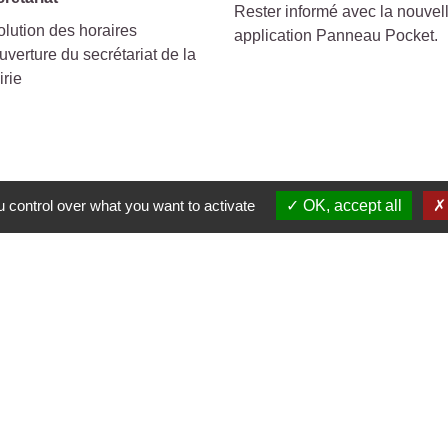
Rester informé avec la nouvel
lution des horaires
application Panneau Pocket.
uverture du secrétariat de la
irie
 control over what you want to activate
OK, accept all
s
🛜
ℹ️
NCE