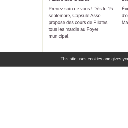
Prenez soin de vous ! Dès le 15
Évo
septembre, Capsule Asso
d'o
propose des cours de Pilates
Ma
tous les mardis au Foyer
municipal.
This site uses cookies and gives you
Contacts
Commune de Saint-Jean-de-Ceyrargue
Le Village
30360 Saint-Jean-de-Ceyrargues - FRA