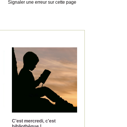
Signaler une erreur sur cette page
C'est mercredi, c'est
Changement de jou
bibliothèque !
collecte pour la pou