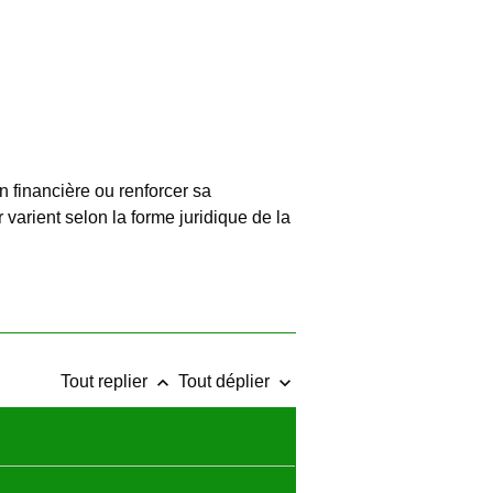
n financière ou renforcer sa
varient selon la forme juridique de la
keyboard_arrow_up
keyboard_arrow_down
Tout replier
Tout déplier