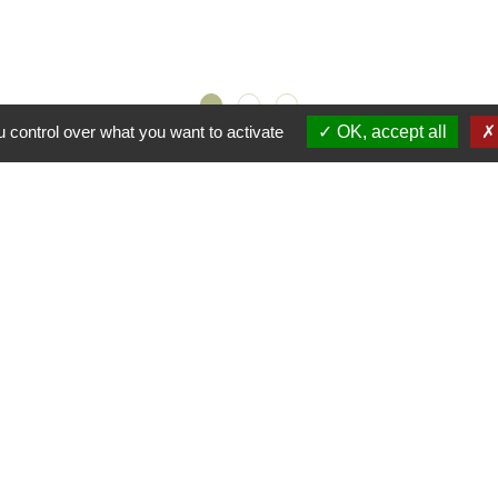
 control over what you want to activate
OK, accept all
s
🛜
ℹ️
NCE
🔗
🔗
🔗