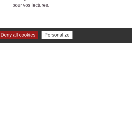
pour vos lectures.
Deny all cookies
Personalize
Voir tout
Liens
 Facebook - St Jean de Ceyrargues
 Office de tourisme
 Département du Gard
 Préfecture du Gard
 Alès Agglomération