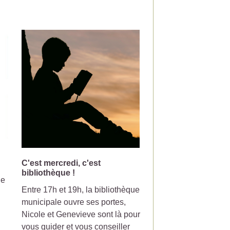
C'est mercredi, c'est
Changement de jou
bibliothèque !
collecte pour la pou
le
Entre 17h et 19h, la bibliothèque
Votre poubelle de tri-
municipale ouvre ses portes,
ramasser le mercredi
Nicole et Genevieve sont là pour
partir du 7 Juillet 20
vous guider et vous conseiller