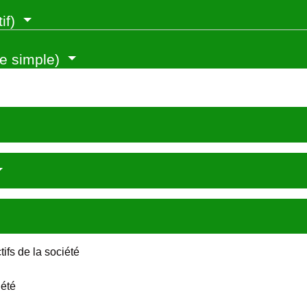
if)
e simple)
tifs de la société
iété