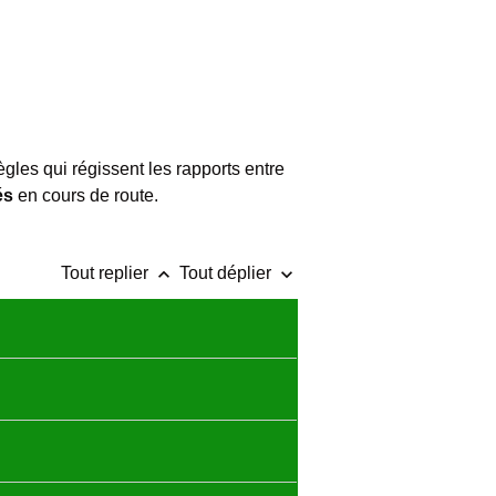
gles qui régissent les rapports entre
és
en cours de route.
keyboard_arrow_up
keyboard_arrow_down
Tout replier
Tout déplier