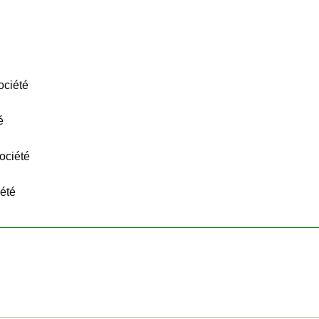
ociété
é
société
iété