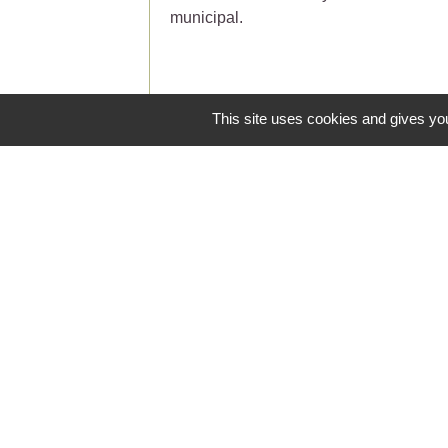
municipal.
This site uses cookies and gives you
Contacts
Commune de Saint-Jean-de-Ceyrargue
Le Village
30360 Saint-Jean-de-Ceyrargues - FRA
+33 4 66 83 29 28
Contact par formulaire