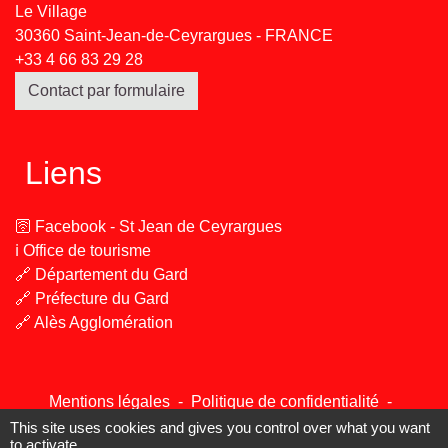
Le Village
30360 Saint-Jean-de-Ceyrargues - FRANCE
+33 4 66 83 29 28
Contact par formulaire
Liens
🛜 Facebook - St Jean de Ceyrargues
ℹ️ Office de tourisme
🔗 Département du Gard
🔗 Préfecture du Gard
🔗 Alès Agglomération
Mentions légales
-
Politique de confidentialité
-
Accessibilité
-
Plan du site
-
Gestion des cookies
This site uses cookies and gives you control over what you want
to activate