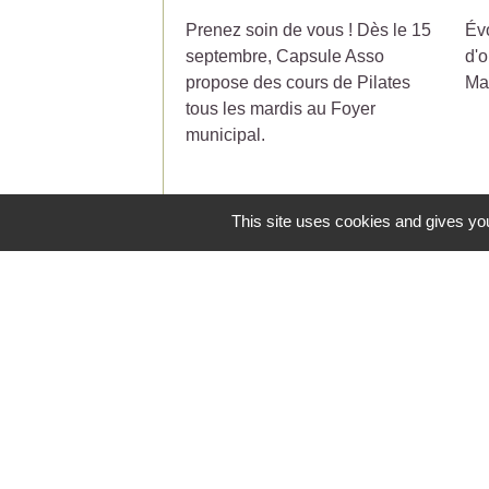
Prenez soin de vous ! Dès le 15
Évo
septembre, Capsule Asso
d'o
propose des cours de Pilates
Ma
tous les mardis au Foyer
municipal.
This site uses cookies and gives you
Contacts
Commune de Saint-Jean-de-Ceyrargue
Le Village
30360 Saint-Jean-de-Ceyrargues - FRA