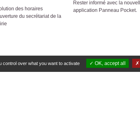
Rester informé avec la nouvel
lution des horaires
application Panneau Pocket.
uverture du secrétariat de la
irie
 control over what you want to activate
OK, accept all
s
🛜
ℹ️
NCE