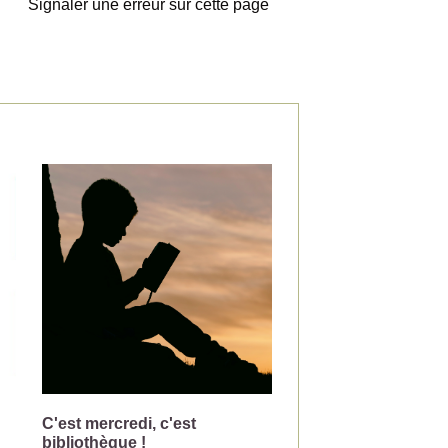
Signaler une erreur sur cette page
C'est mercredi, c'est
Changement de jou
bibliothèque !
collecte pour la pou