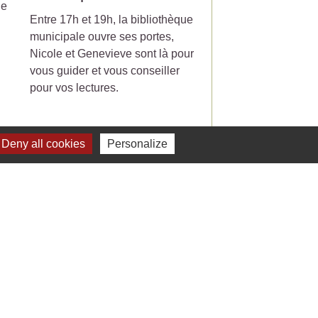
le
Entre 17h et 19h, la bibliothèque
Votre poubelle de tri-
municipale ouvre ses portes,
ramasser le mercredi
Nicole et Genevieve sont là pour
partir du 7 Juillet 20
vous guider et vous conseiller
pour vos lectures.
Deny all cookies
Personalize
Voir tout
Liens
 Facebook - St Jean de Ceyrargues
 Office de tourisme