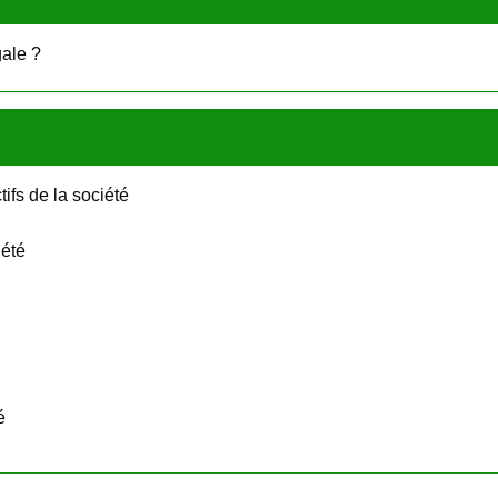
ale ?
tifs de la société
iété
é