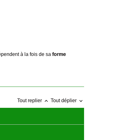
épendent à la fois de sa
forme
keyboard_arrow_up
keyboard_arrow_down
Tout replier
Tout déplier