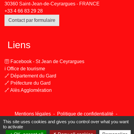
30360 Saint-Jean-de-Ceyrargues - FRANCE
+33 4 66 83 29 28
Contact par formulaire
Liens
🛜 Facebook - St Jean de Ceyrargues
ℹ️ Office de tourisme
🔗 Département du Gard
🔗 Préfecture du Gard
🔗 Alès Agglomération
Mentions légales
-
Politique de confidentialité
-
Accessibilité
-
Plan du site
-
Gestion des cookies
This site uses cookies and gives you control over what you want
to activate