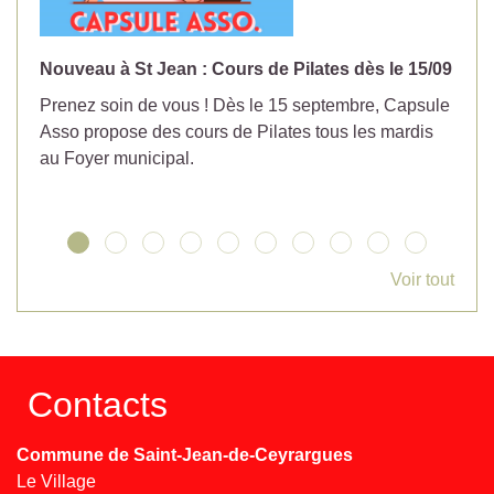
Nouveau à St Jean : Cours de Pilates dès le 15/09
No
Prenez soin de vous ! Dès le 15 septembre, Capsule
Év
Asso propose des cours de Pilates tous les mardis
la
au Foyer municipal.
Voir tout
Contacts
Commune de Saint-Jean-de-Ceyrargues
Le Village