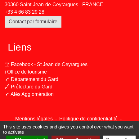
30360 Saint-Jean-de-Ceyrargues - FRANCE
+33 4 66 83 29 28
Contact par formulaire
Liens
🛜 Facebook - St Jean de Ceyrargues
ℹ️ Office de tourisme
🔗 Département du Gard
🔗 Préfecture du Gard
🔗 Alès Agglomération
Mentions légales
-
Politique de confidentialité
-
Accessibilité
-
Plan du site
-
Gestion des cookies
This site uses cookies and gives you control over what you want
to activate