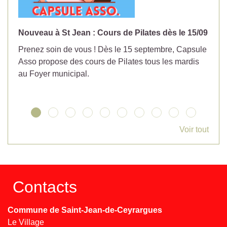
Nouveau à St Jean : Cours de Pilates dès le 15/09
No
Prenez soin de vous ! Dès le 15 septembre, Capsule
Év
Asso propose des cours de Pilates tous les mardis
la
au Foyer municipal.
Voir tout
Contacts
Commune de Saint-Jean-de-Ceyrargues
Le Village