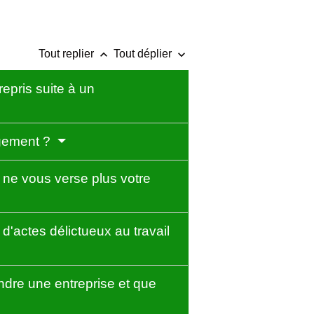
keyboard_arrow_up
keyboard_arrow_down
Tout replier
Tout déplier
pris suite à un
agement ?
ne vous verse plus votre
'actes délictueux au travail
dre une entreprise et que