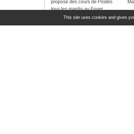
propose des cours de Pilates
Ma
tous les mardis au Foyer
municipal.
This site uses cookies and gives you
Contacts
Commune de Saint-Jean-de-Ceyrargue
Le Village
30360 Saint-Jean-de-Ceyrargues - FRA
+33 4 66 83 29 28
Contact par formulaire