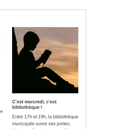
C'est mercredi, c'est
Changement de jou
bibliothèque !
collecte pour la pou
le
Entre 17h et 19h, la bibliothèque
Votre poubelle de tri-
municipale ouvre ses portes,
ramasser le mercredi