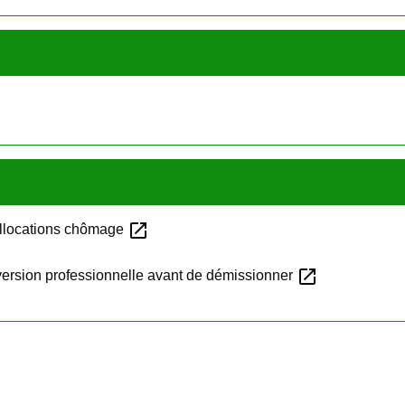
open_in_new
allocations chômage
open_in_new
version professionnelle avant de démissionner