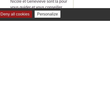
Nicole et Genevieve sont là pour
partir du 7 Juillet 20
vous guider et vous conseiller
pour vos lectures.
Deny all cookies
Personalize
Voir tout
Liens
 Facebook - St Jean de Ceyrargues
 Office de tourisme
 Département du Gard
 Préfecture du Gard
 Alès Agglomération