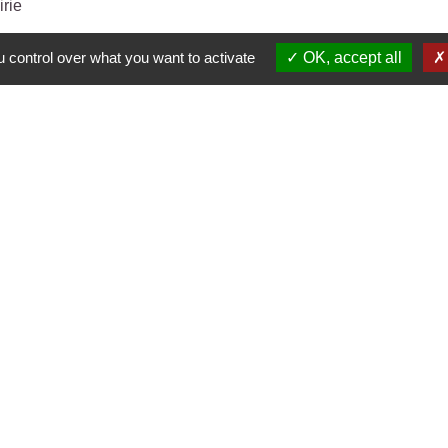
irie
 control over what you want to activate
OK, accept all
s
🛜
ℹ️
NCE
🔗
🔗
🔗