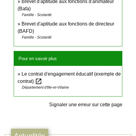
Brevet d'aptitude aux fonctions d'animateur
(Bafa)
Famille - Scolarité
Brevet d'aptitude aux fonctions de directeur
(BAFD)
Famille - Scolarité
Pour en savoir plus
Le contrat d'engagement éducatif (exemple de
open_in_new
contrat)
Département d'Ille-et-Vilaine
Signaler une erreur sur cette page
Actualités