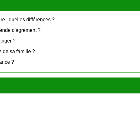
re : quelles différences ?
mande d'agrément ?
anger ?
 de sa famille ?
rance ?