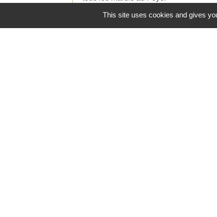
municipal.
This site uses cookies and gives you
Contacts
Commune de Saint-Jean-de-Ceyrargue
Le Village
30360 Saint-Jean-de-Ceyrargues - FRA
+33 4 66 83 29 28
Contact par formulaire