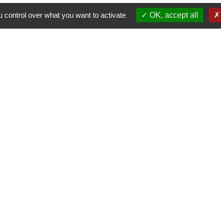
 control over what you want to activate
OK, accept all
s
🛜
ℹ️
NCE
🔗
🔗
🔗