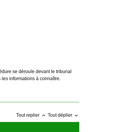
dure se déroule devant le tribunal
les informations à connaître.
keyboard_arrow_up
keyboard_arrow_down
Tout replier
Tout déplier