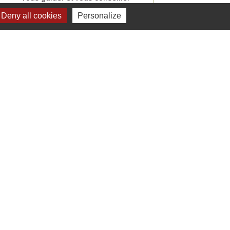
pour vos lectures.
Deny all cookies
Personalize
Voir tout
Liens
 Facebook - St Jean de Ceyrargues
 Office de tourisme
 Département du Gard
 Préfecture du Gard
 Alès Agglomération