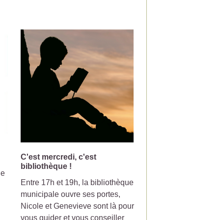
C'est mercredi, c'est
Changement de jou
bibliothèque !
collecte pour la pou
le
Entre 17h et 19h, la bibliothèque
Votre poubelle de tri-
municipale ouvre ses portes,
ramasser le mercredi
Nicole et Genevieve sont là pour
partir du 7 Juillet 20
vous guider et vous conseiller