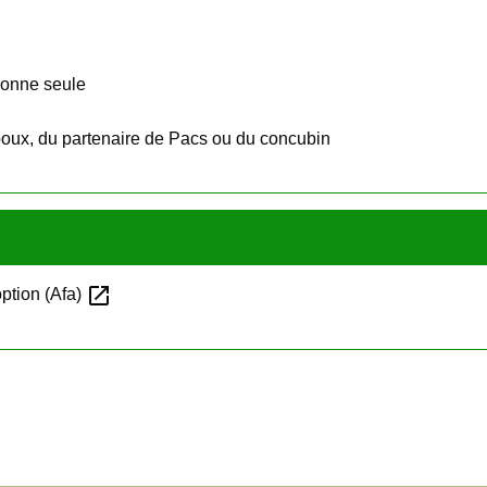
sonne seule
époux, du partenaire de Pacs ou du concubin
open_in_new
option (Afa)