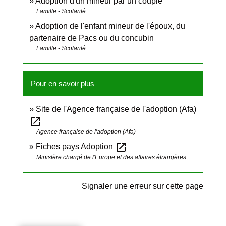
Adoption d'un mineur par un couple
Famille - Scolarité
Adoption de l'enfant mineur de l'époux, du
partenaire de Pacs ou du concubin
Famille - Scolarité
Pour en savoir plus
Site de l'Agence française de l'adoption (Afa)
open_in_new
Agence française de l'adoption (Afa)
open_in_new
Fiches pays Adoption
Ministère chargé de l'Europe et des affaires étrangères
Signaler une erreur sur cette page