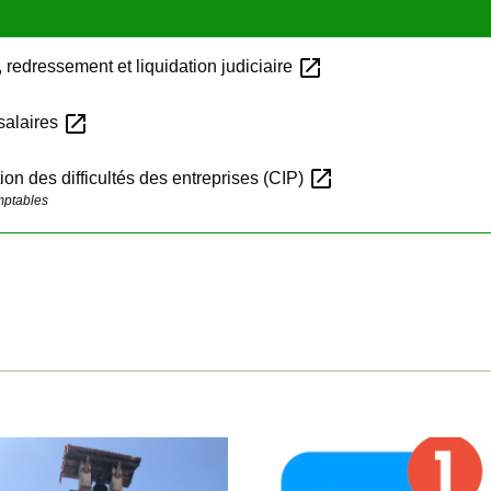
open_in_new
 redressement et liquidation judiciaire
open_in_new
 salaires
open_in_new
ion des difficultés des entreprises (CIP)
mptables