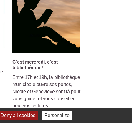
C'est mercredi, c'est
Changement de jou
bibliothèque !
collecte pour la pou
le
Entre 17h et 19h, la bibliothèque
Votre poubelle de tri-
municipale ouvre ses portes,
ramasser le mercredi
Nicole et Genevieve sont là pour
partir du 7 Juillet 20
vous guider et vous conseiller
pour vos lectures.
Deny all cookies
Personalize