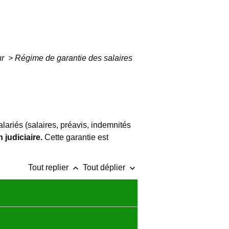
ur
>
Régime de garantie des salaires
ariés (salaires, préavis, indemnités
 judiciaire.
Cette garantie est
keyboard_arrow_up
keyboard_arrow_down
Tout replier
Tout déplier