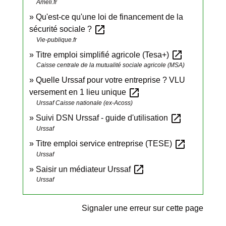
Ameli.fr
Qu'est-ce qu'une loi de financement de la
open_in_new
sécurité sociale ?
Vie-publique.fr
open_in_new
Titre emploi simplifié agricole (Tesa+)
Caisse centrale de la mutualité sociale agricole (MSA)
Quelle Urssaf pour votre entreprise ? VLU
open_in_new
versement en 1 lieu unique
Urssaf Caisse nationale (ex-Acoss)
open_in_new
Suivi DSN Urssaf - guide d'utilisation
Urssaf
open_in_new
Titre emploi service entreprise (TESE)
Urssaf
open_in_new
Saisir un médiateur Urssaf
Urssaf
Signaler une erreur sur cette page