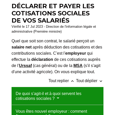
DÉCLARER ET PAYER LES
COTISATIONS SOCIALES
DE VOS SALARIÉS
Vérifié le 17 Jul 2023 - Direction de l'information légale et
administrative (Première ministre)
Quel que soit son contrat, le salarié perçoit un
salaire net
après déduction des cotisations et des
contributions sociales. C'est l'
employeur
qui
effectue la
déclaration
de ces cotisations auprès
de l'
Urssaf
(cas général) ou de la
MSA
(s'il s'agit
d'une activité agricole). On vous explique tout.
keyboard_arrow_up
keyboard_arrow_down
Tout replier
Tout déplier
De quoi s'agit-il et à quoi servent les
cotisations sociales ?
Vous êtes nouvel employeur : comment