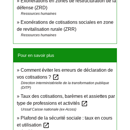
Exonérations en zones de restructuration de la
défense (ZRD)
Ressources humaines
Exonérations de cotisations sociales en zone
de revitalisation rurale (ZRR)
Ressources humaines
Pour en savoir plus
Comment éviter les erreurs de déclaration de
open_in_new
vos cotisations ?
Direction interministérielle de la transformation publique
(DITP)
Taux des cotisations, barèmes et assiettes par
open_in_new
type de professions et activités
Urssaf Caisse nationale (ex-Acoss)
Plafond de la sécurité sociale : taux en cours
open_in_new
et utilisation