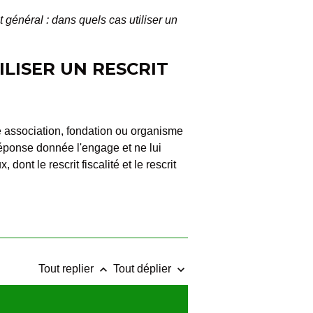
 général : dans quels cas utiliser un
ILISER UN RESCRIT
ne association, fondation ou organisme
réponse donnée l'engage et ne lui
dont le rescrit fiscalité et le rescrit
keyboard_arrow_up
keyboard_arrow_down
Tout replier
Tout déplier