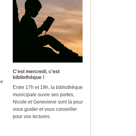
C'est mercredi, c'est
Changement de jou
bibliothèque !
collecte pour la pou
le
Entre 17h et 19h, la bibliothèque
Votre poubelle de tri-
municipale ouvre ses portes,
ramasser le mercredi
Nicole et Genevieve sont là pour
partir du 7 Juillet 20
vous guider et vous conseiller
pour vos lectures.