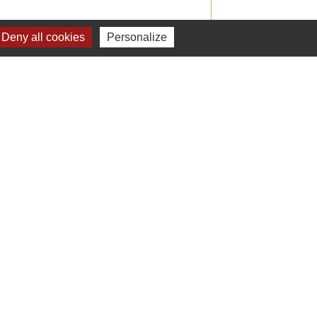
Voir tout
Deny all cookies
Personalize
Liens
 Facebook - St Jean de Ceyrargues
 Office de tourisme
 Département du Gard
 Préfecture du Gard
 Alès Agglomération
estion des cookies