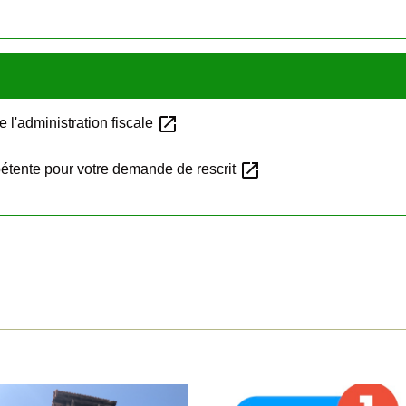
open_in_new
 l'administration fiscale
open_in_new
étente pour votre demande de rescrit