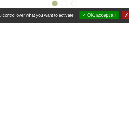
 control over what you want to activate
OK, accept all
s
🛜
ℹ️
NCE
🔗
🔗
🔗
-
Politique de confidentialité
-
Accessibilité
-
Plan du site
-
G