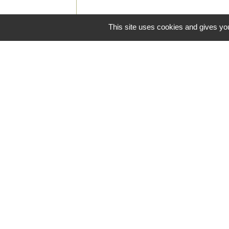
This site uses cookies and gives you
Contacts
Commune de Saint-Jean-de-Ceyrargue
Le Village
30360 Saint-Jean-de-Ceyrargues - FRA
+33 4 66 83 29 28
Contact par formulaire
Mentions légales