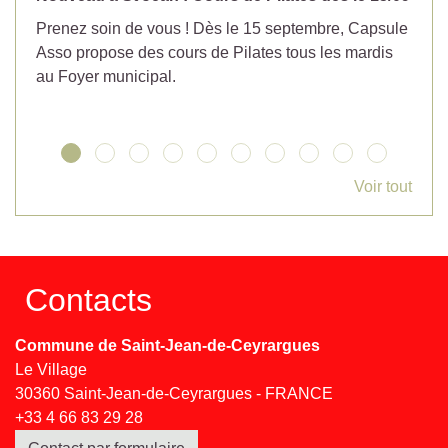
Prenez soin de vous ! Dès le 15 septembre, Capsule
Év
Asso propose des cours de Pilates tous les mardis
la
au Foyer municipal.
Voir tout
Contacts
Commune de Saint-Jean-de-Ceyrargues
Le Village
30360 Saint-Jean-de-Ceyrargues - FRANCE
+33 4 66 83 29 28