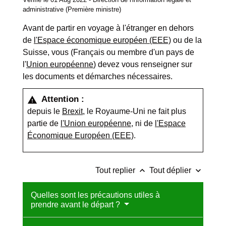
administrative (Première ministre)
Avant de partir en voyage à l'étranger en dehors
de
l'Espace économique européen (EEE)
ou de la
Suisse, vous (Français ou membre d'un pays de
l'
Union européenne
) devez vous renseigner sur
les documents et démarches nécessaires.
Attention :
warning
depuis le
Brexit
, le Royaume-Uni ne fait plus
partie de
l'Union européenne
, ni de
l'Espace
Économique Européen (EEE)
.
keyboard_arrow_up
keyboard_arrow_down
Tout replier
Tout déplier
Quelles sont les précautions utiles à
prendre avant le départ ?