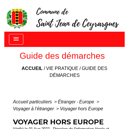
menu
Guide des démarches
ACCUEIL
/
VIE PRATIQUE
/
GUIDE DES
DÉMARCHES
Accueil particuliers
>
Étranger - Europe
>
Voyager à l'étranger
>
Voyager hors Europe
VOYAGER HORS EUROPE
Vérifié le 01 Aug 2022 - Direction de l'information légale et