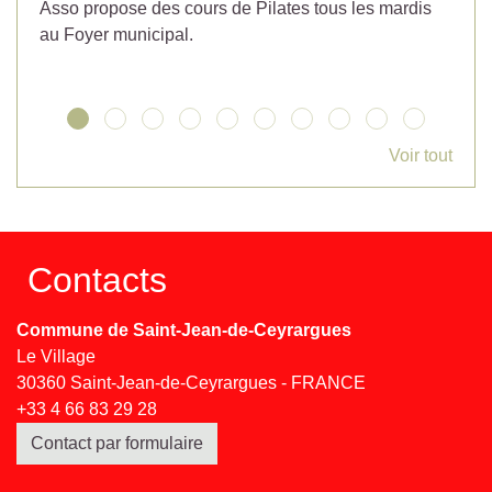
Asso propose des cours de Pilates tous les mardis
la
au Foyer municipal.
Voir tout
Contacts
Commune de Saint-Jean-de-Ceyrargues
Le Village
30360 Saint-Jean-de-Ceyrargues - FRANCE
+33 4 66 83 29 28
Contact par formulaire