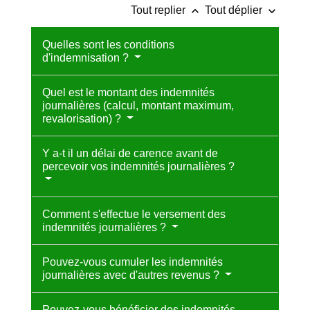
keyboard_arrow_up
keyboard_arrow_down
Tout replier
Tout déplier
Quelles sont les conditions
d'indemnisation ?
Quel est le montant des indemnités
journalières (calcul, montant maximum,
revalorisation) ?
Y a-t il un délai de carence avant de
percevoir vos indemnités journalières ?
Comment s'effectue le versement des
indemnités journalières ?
Pouvez-vous cumuler les indemnités
journalières avec d'autres revenus ?
Pouvez-vous bénéficier des indemnités