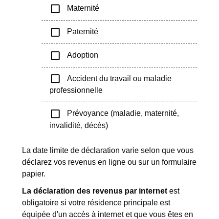
check_box_outline_blank
Maternité
check_box_outline_blank
Paternité
check_box_outline_blank
Adoption
check_box_outline_blank
Accident du travail ou maladie
professionnelle
check_box_outline_blank
Prévoyance (maladie, maternité,
invalidité, décès)
La date limite de déclaration varie selon que vous
déclarez vos revenus en ligne ou sur un formulaire
papier.
La déclaration des revenus par internet
est
obligatoire si votre résidence principale est
équipée d'un accès à internet et que vous êtes en