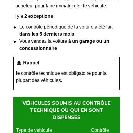
l'acheteur pour
faire immatriculer le véhicule
.
Il y a
2 exceptions
:
Le contrôle périodique de la voiture a été fait
dans les 6 derniers mois
Vous vendez la voiture
à un garage ou un
concessionnaire
notification_important
Rappel
le contrôle technique est obligatoire pour la
plupart des véhicules.
VÉHICULES SOUMIS AU CONTRÔLE
TECHNIQUE OU QUI EN SONT
DISPENSÉS
Type de véhicule
Contrôle