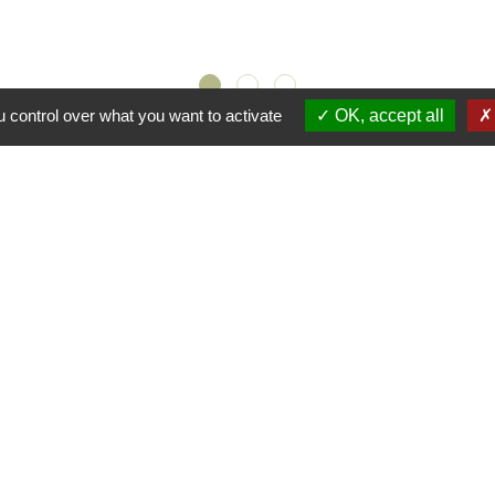
 control over what you want to activate
OK, accept all
s
🛜
ℹ️
NCE
🔗
🔗
🔗