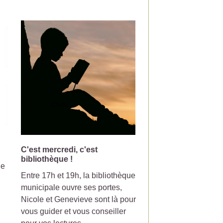
C'est mercredi, c'est
Changement de jou
bibliothèque !
collecte pour la pou
le
Entre 17h et 19h, la bibliothèque
Votre poubelle de tri-
municipale ouvre ses portes,
ramasser le mercredi
Nicole et Genevieve sont là pour
partir du 7 Juillet 20
vous guider et vous conseiller