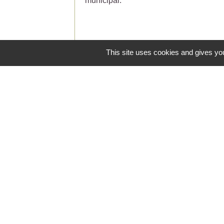
municipal.
This site uses cookies and gives you
Contacts
Commune de Saint-Jean-de-Ceyrargue
Le Village
30360 Saint-Jean-de-Ceyrargues - FRA
+33 4 66 83 29 28
Contact par formulaire