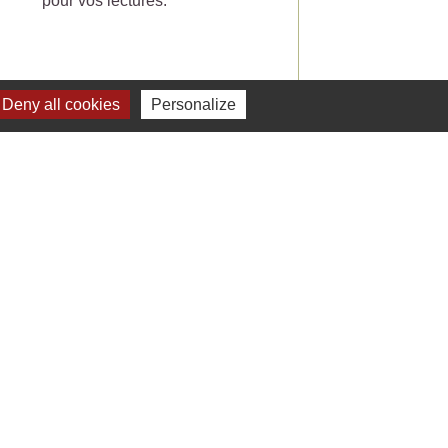
pour vos lectures.
Deny all cookies
Personalize
Voir tout
Liens
 Facebook - St Jean de Ceyrargues
 Office de tourisme
 Département du Gard
 Préfecture du Gard
 Alès Agglomération