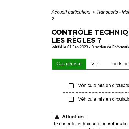
Accueil particuliers
>
Transports - Mo
?
CONTRÔLE TECHNIQU
LES RÈGLES ?
Vérifié le 01 Jan 2023 - Direction de l'informat
Cas général
VTC
Poids lo
check_box_outline_blank
Véhicule mis en circulati
check_box_outline_blank
Véhicule mis en circulat
Attention :
warning
le contrôle technique d'un
véhicule 