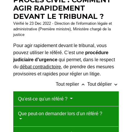
AGIR RAPIDEMENT
DEVANT LE TRIBUNAL ?
Vérifié le 23 Dec 2022 - Direction de l'information légale et
administrative (Première ministre), Ministère chargé de la
justice
Pour agir rapidement devant le tribunal, vous
pouvez utiliser le référé. C'est une
procédure
judiciaire d'urgence
qui permet, dans le respect
du
débat contradictoire
, de prendre des mesures
provisoires et rapides pour régler un litige.
keyboard_arrow_up
keyboard_arrow_down
Tout replier
Tout déplier
Qu'est-ce qu'un référé ?
Que peut-on demander lors d'un référé ?