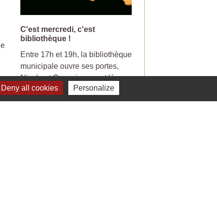
C'est mercredi, c'est
Changement de jou
bibliothèque !
collecte pour la pou
le
Entre 17h et 19h, la bibliothèque
Votre poubelle de tri-
municipale ouvre ses portes,
ramasser le mercredi
Nicole et Genevieve sont là pour
partir du 7 Juillet 20
Deny all cookies
Personalize
vous guider et vous conseiller
pour vos lectures.
Voir tout
Liens