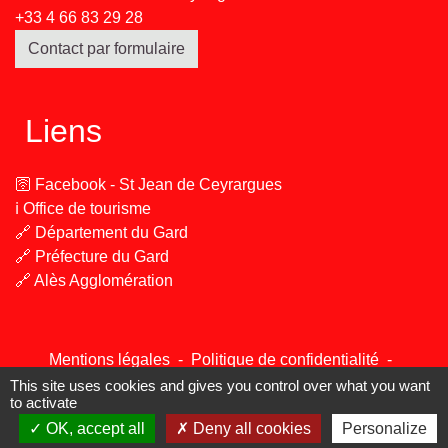
+33 4 66 83 29 28
Contact par formulaire
Liens
🛜 Facebook - St Jean de Ceyrargues
ℹ️ Office de tourisme
🔗 Département du Gard
🔗 Préfecture du Gard
🔗 Alès Agglomération
Mentions légales
-
Politique de confidentialité
-
Accessibilité
-
Plan du site
-
Gestion des cookies
This site uses cookies and gives you control over what you want
to activate
OK, accept all
Deny all cookies
Personalize
Site créé en partenariat avec Réseau des Communes