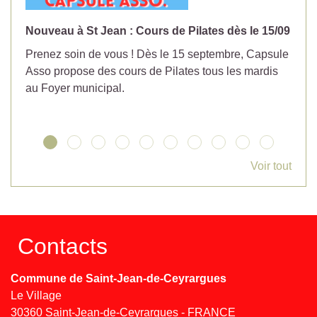
Nouveau à St Jean : Cours de Pilates dès le 15/09
No
Prenez soin de vous ! Dès le 15 septembre, Capsule
Év
Asso propose des cours de Pilates tous les mardis
la
au Foyer municipal.
Voir tout
Contacts
Commune de Saint-Jean-de-Ceyrargues
Le Village
30360 Saint-Jean-de-Ceyrargues - FRANCE