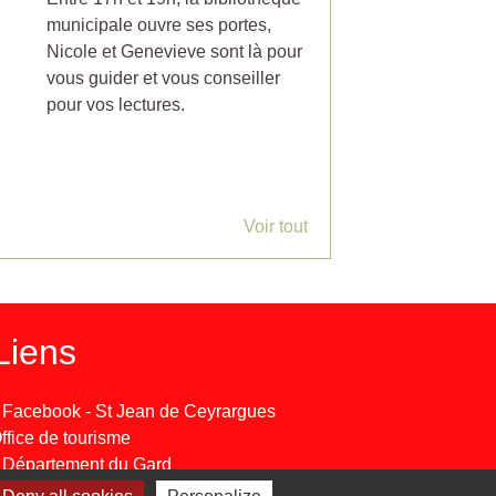
municipale ouvre ses portes,
ramasser le mercredi
Nicole et Genevieve sont là pour
partir du 7 Juillet 20
vous guider et vous conseiller
pour vos lectures.
Voir tout
Liens
 Facebook - St Jean de Ceyrargues
 Office de tourisme
 Département du Gard
 Préfecture du Gard