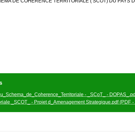
ÉMA DE COHÉRENCE TERRITORIALE ( SCOT) DU PAYS 
s
_du_Schema_de_Coherence_Territoriale - _SCoT_ - DOPAS_.pdf
riale _SCOT_ - Projet d_Amenagement Strategique.pdf (PDF -