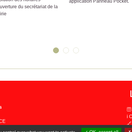
application Panneau Pocket.
uverture du secrétariat de la
irie
s
🛜
ℹ️
NCE
🔗
🔗