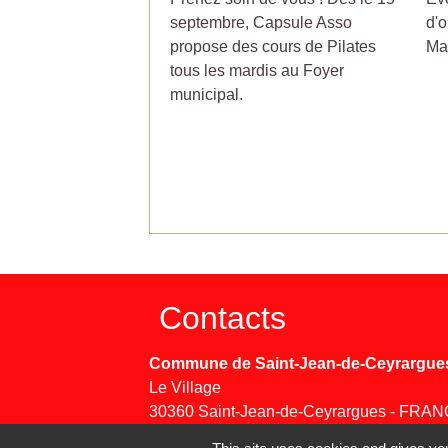
septembre, Capsule Asso
d'o
propose des cours de Pilates
Ma
tous les mardis au Foyer
municipal.
Contacts
Commune de Saint-Jean-de-Ceyrargue
Le Village
30360 Saint-Jean-de-Ceyrargues - FRA
+33 4 66 83 29 28