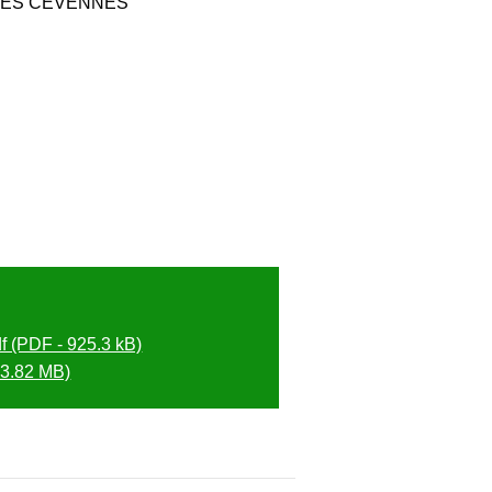
DES CÉVENNES
 (PDF - 925.3 kB)
 3.82 MB)