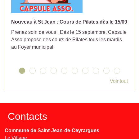
Nouveau à St Jean : Cours de Pilates dès le 15/09
No
Prenez soin de vous ! Dès le 15 septembre, Capsule
Év
Asso propose des cours de Pilates tous les mardis
la
au Foyer municipal.
Voir tout
Contacts
Commune de Saint-Jean-de-Ceyrargues
Le Village