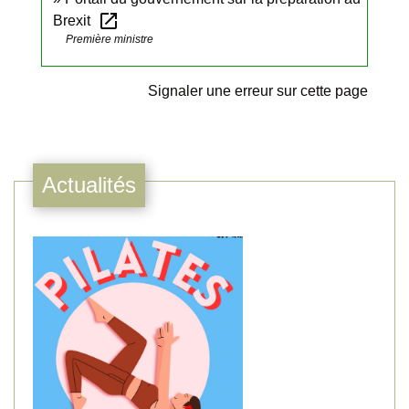
open_in_new
Brexit
Première ministre
Signaler une erreur sur cette page
Actualités