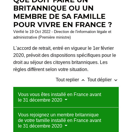
BRITANNIQUE OU UN
MEMBRE DE SA FAMILLE
POUR VIVRE EN FRANCE ?
Vérifié le 19 Oct 2022 - Direction de l'information légale et
administrative (Première ministre)
L'accord de retrait, entré en vigueur le 1
er
février
2020, prévoit des dispositions spécifiques pour le
droit au séjour des citoyens britanniques. Les
règles diffèrent selon votre situation.
keyboard_arrow_up
keyboard_arrow_down
Tout replier
Tout déplier
Vous vous êtes installé en France avant
le 31 décembre 2020
Vous rejoignez un membre britannique
de votre famille installé en France avant
le 31 décembre 2020