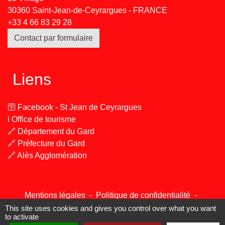
30360 Saint-Jean-de-Ceyrargues - FRANCE
+33 4 66 83 29 28
Contact par formulaire
Liens
🛜 Facebook - St Jean de Ceyrargues
ℹ️ Office de tourisme
🔗 Département du Gard
🔗 Préfecture du Gard
🔗 Alès Agglomération
Mentions légales
-
Politique de confidentialité
-
Accessibilité
-
Plan du site
-
Gestion des cookies
This site uses cookies and gives you control over what you want
to activate