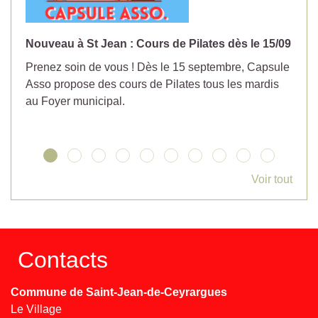
Nouveau à St Jean : Cours de Pilates dès le 15/09
No
Prenez soin de vous ! Dès le 15 septembre, Capsule
Év
Asso propose des cours de Pilates tous les mardis
la
au Foyer municipal.
Voir tout
Contacts
Commune de Saint-Jean-de-Ceyrargues
Le Village