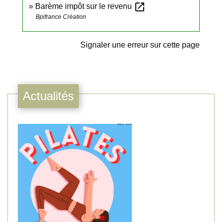
open_in_new
Barème impôt sur le revenu
Bpifrance Création
Signaler une erreur sur cette page
Actualités