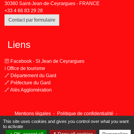
30360 Saint-Jean-de-Ceyrargues - FRANCE
+33 4 66 83 29 28
Contact par formulaire
Liens
🛜 Facebook - St Jean de Ceyrargues
ℹ️ Office de tourisme
🔗 Département du Gard
🔗 Préfecture du Gard
🔗 Alès Agglomération
Mentions légales
-
Politique de confidentialité
-
Accessibilité
-
Plan du site
-
Gestion des cookies
This site uses cookies and gives you control over what you want
to activate