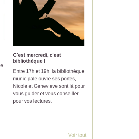
C'est mercredi, c'est
Changement de jou
bibliothèque !
collecte pour la pou
le
Entre 17h et 19h, la bibliothèque
Votre poubelle de tri-
municipale ouvre ses portes,
ramasser le mercredi
Nicole et Genevieve sont là pour
partir du 7 Juillet 20
vous guider et vous conseiller
pour vos lectures.
Voir tout