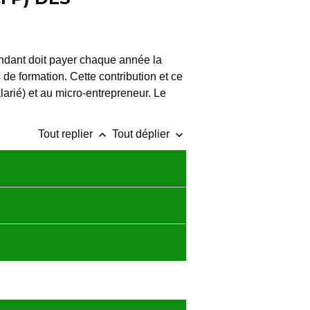
pendant doit payer chaque année la
 de formation. Cette contribution et ce
arié) et au micro-entrepreneur. Le
keyboard_arrow_up
keyboard_arrow_down
Tout replier
Tout déplier