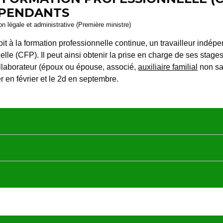
ÉPENDANTS
ion légale et administrative (Première ministre)
roit à la formation professionnelle continue, un travailleur indé
elle (CFP). Il peut ainsi obtenir la prise en charge de ses stages
collaborateur (époux ou épouse, associé,
auxiliaire familial
non sal
er
en février et le 2
d
en septembre.