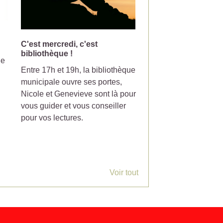
C'est mercredi, c'est
Changement de jou
bibliothèque !
collecte pour la pou
le
Entre 17h et 19h, la bibliothèque
Votre poubelle de tri-
municipale ouvre ses portes,
ramasser le mercredi
Nicole et Genevieve sont là pour
partir du 7 Juillet 20
vous guider et vous conseiller
pour vos lectures.
Voir tout