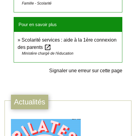
Famille - Scolarité
Pour en savoir plus
Scolarité services : aide à la 1ère connexion
open_in_new
des parents
Ministère chargé de l'éducation
Signaler une erreur sur cette page
Actualités