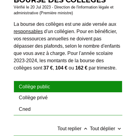
Vérifié le 20 Jul 2023 - Direction de l'information légale et
administrative (Première ministre)
La bourse des collèges est une aide versée aux
responsables
d'un collégien. Pour en bénéficier,
vos ressources annuelles ne doivent pas
dépasser des plafonds, selon le nombre d'enfants
que vous avez à charge. Pour l'année scolaire
2023-2024, les montants de la bourse des
collèges sont
37 €
,
104 €
ou
162 €
par trimestre.
Collège public
Collège privé
Cned
keyboard_arrow_up
keyboard_arrow_down
Tout replier
Tout déplier