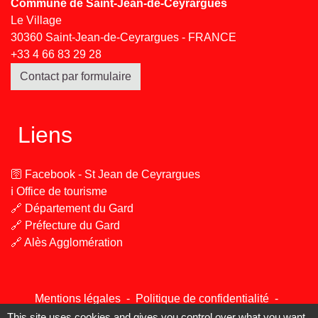
Commune de Saint-Jean-de-Ceyrargues
Le Village
30360 Saint-Jean-de-Ceyrargues - FRANCE
+33 4 66 83 29 28
Contact par formulaire
Liens
🛜 Facebook - St Jean de Ceyrargues
ℹ️ Office de tourisme
🔗 Département du Gard
🔗 Préfecture du Gard
🔗 Alès Agglomération
Mentions légales
-
Politique de confidentialité
-
Accessibilité
-
Plan du site
-
Gestion des cookies
This site uses cookies and gives you control over what you want