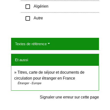
check_box_outline_blank
Algérien
check_box_outline_blank
Autre
Textes de référence
Et aussi
Titres, carte de séjour et documents de
circulation pour étranger en France
Étranger - Europe
Signaler une erreur sur cette page