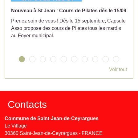
Nouveau à St Jean : Cours de Pilates dès le 15/09
No
Prenez soin de vous ! Dès le 15 septembre, Capsule
Év
Asso propose des cours de Pilates tous les mardis
la
au Foyer municipal.
Voir tout
Contacts
Commune de Saint-Jean-de-Ceyrargues
Le Village
30360 Saint-Jean-de-Ceyrargues - FRANCE