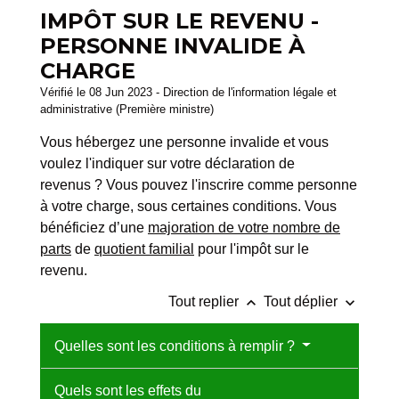
IMPÔT SUR LE REVENU -
PERSONNE INVALIDE À
CHARGE
Vérifié le 08 Jun 2023 - Direction de l'information légale et
administrative (Première ministre)
Vous hébergez une personne invalide et vous
voulez l'indiquer sur votre déclaration de
revenus ? Vous pouvez l'inscrire comme personne
à votre charge, sous certaines conditions. Vous
bénéficiez d’une
majoration de votre nombre de
parts
de
quotient familial
pour l'impôt sur le
revenu.
keyboard_arrow_up
keyboard_arrow_down
Tout replier
Tout déplier
Quelles sont les conditions à remplir ?
Quels sont les effets du