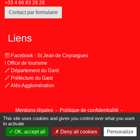
+33 4 66 83 29 28
Contact par formulaire
Liens
🛜 Facebook - St Jean de Ceyrargues
ℹ️ Office de tourisme
🔗 Département du Gard
🔗 Préfecture du Gard
🔗 Alès Agglomération
Mentions légales
-
Politique de confidentialité
-
Accessibilité
-
Plan du site
-
Gestion des cookies
This site uses cookies and gives you control over what you want
to activate
OK, accept all
Deny all cookies
Personalize
Site créé en partenariat avec Réseau des Communes