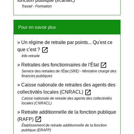
fonction publique (Ircantec)
Travail - Formation
Pour en savoir plus
Un régime de retraite par points... Qu'est ce
open_in_new
que c'est ?
Info retraite
open_in_new
Retraites des fonctionnaires de l'État
Service des retraites de l'État (SRE) - Ministère chargé des
finances publiques
Caisse nationale de retraites des agents des
open_in_new
collectivités locales (CNRACL)
Caisse nationale de retraite des agents des collectivités
locales (CNRACL)
Retraite additionnelle de la fonction publique
open_in_new
(RAFP)
Établissement de retraite additionnelle de la fonction
publique (ERAFP)