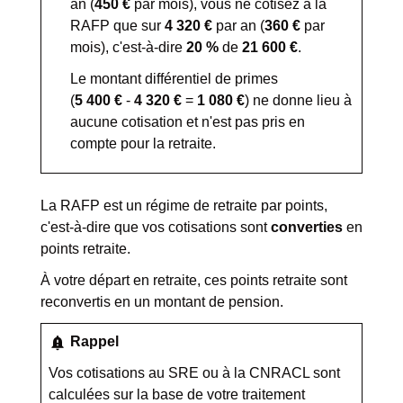
an (
450 €
par mois), vous ne cotisez à la
RAFP que sur
4 320 €
par an (
360 €
par
mois), c'est-à-dire
20 %
de
21 600 €
.
Le montant différentiel de primes
(
5 400 €
-
4 320 €
=
1 080 €
) ne donne lieu à
aucune cotisation et n'est pas pris en
compte pour la retraite.
La RAFP est un régime de retraite par points,
c'est-à-dire que vos cotisations sont
converties
en
points retraite.
À votre départ en retraite, ces points retraite sont
reconvertis en un montant de pension.
notification_important
Rappel
Vos cotisations au
SRE
ou à la
CNRACL
sont
calculées sur la base de votre traitement