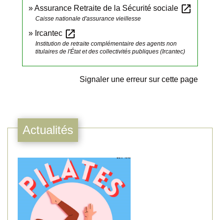
open_in_new
Assurance Retraite de la Sécurité sociale
Caisse nationale d'assurance vieillesse
open_in_new
Ircantec
Institution de retraite complémentaire des agents non
titulaires de l'État et des collectivités publiques (Ircantec)
Signaler une erreur sur cette page
Actualités