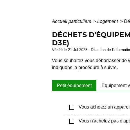
Accueil particuliers
>
Logement
>
Dé
DÉCHETS D'ÉQUIPEM
D3E)
Vérifié le 21 Jul 2023 - Direction de l'informat
Vous souhaitez vous débarrasser de 
indiquons la procédure à suivre.
Petit équipement
Équipement 
check_box_outline_blank
Vous achetez un appareil
check_box_outline_blank
Vous n'achetez pas d'ap