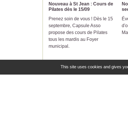
Nouveau à St Jean : Cours de
No
Pilates dès le 15/09
se
Prenez soin de vous ! Dès le 15
Évo
septembre, Capsule Asso
d'o
propose des cours de Pilates
Ma
tous les mardis au Foyer
municipal.
This site uses cookies and gives you
Contacts
Commune de Saint-Jean-de-Ceyrargue