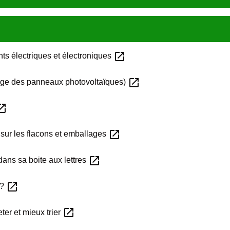
open_in_new
s électriques et électroniques
open_in_new
clage des panneaux photovoltaïques)
_in_new
open_in_new
sur les flacons et emballages
open_in_new
dans sa boite aux lettres
open_in_new
 ?
open_in_new
ter et mieux trier