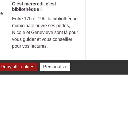
C'est mercredi, c'est
Changement de jou
bibliothèque !
collecte pour la pou
le
Entre 17h et 19h, la bibliothèque
Votre poubelle de tri-
municipale ouvre ses portes,
ramasser le mercredi
Nicole et Genevieve sont là pour
partir du 7 Juillet 20
vous guider et vous conseiller
pour vos lectures.
Deny all cookies
Personalize
Voir tout
Liens
 Facebook - St Jean de Ceyrargues