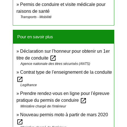
Permis de conduire et visite médicale pour
raisons de santé
Transports - Mobilité
Pour en savoir plus
Déclaration sur l'honneur pour obtenir un 1er
open_in_new
titre de conduite
Agence nationale des titres sécurisés (ANTS)
Contrat type de l'enseignement de la conduite
open_in_new
Legifrance
Prendre rendez-vous en ligne pour l'épreuve
open_in_new
pratique du permis de conduire
Ministère chargé de l'intérieur
Nouveau permis moto à partir de mars 2020
open_in_new