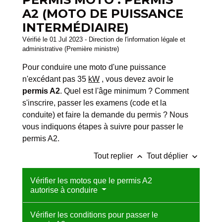
A2 (MOTO DE PUISSANCE
INTERMÉDIAIRE)
Vérifié le 01 Jul 2023 - Direction de l'information légale et
administrative (Première ministre)
Pour conduire une moto d'une puissance
n'excédant pas 35
kW
, vous devez avoir le
permis A2
. Quel est l'âge minimum ? Comment
s'inscrire, passer les examens (code et la
conduite) et faire la demande du permis ? Nous
vous indiquons étapes à suivre pour passer le
permis A2.
keyboard_arrow_up
keyboard_arrow_down
Tout replier
Tout déplier
Vérifier les motos que le permis A2
autorise à conduire
Vérifier les conditions pour passer le