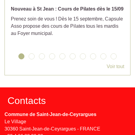
Nouveau à St Jean : Cours de Pilates dès le 15/09
No
Prenez soin de vous ! Dès le 15 septembre, Capsule
Év
Asso propose des cours de Pilates tous les mardis
la
au Foyer municipal.
Voir tout
Contacts
Commune de Saint-Jean-de-Ceyrargues
Le Village
30360 Saint-Jean-de-Ceyrargues - FRANCE