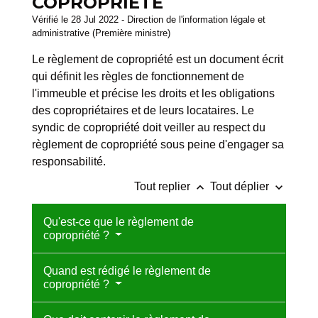
COPROPRIÉTÉ
Vérifié le 28 Jul 2022 - Direction de l'information légale et
administrative (Première ministre)
Le règlement de copropriété est un document écrit
qui définit les règles de fonctionnement de
l'immeuble et précise les droits et les obligations
des copropriétaires et de leurs locataires. Le
syndic de copropriété doit veiller au respect du
règlement de copropriété sous peine d'engager sa
responsabilité.
keyboard_arrow_up
keyboard_arrow_down
Tout replier
Tout déplier
Qu'est-ce que le règlement de
copropriété ?
Quand est rédigé le règlement de
copropriété ?