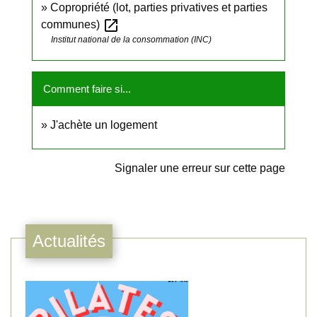
Copropriété (lot, parties privatives et parties
open_in_new
communes)
Institut national de la consommation (INC)
Comment faire si...
J'achète un logement
Signaler une erreur sur cette page
Actualités