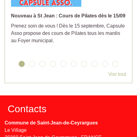
Nouveau à St Jean : Cours de Pilates dès le 15/09
No
Prenez soin de vous ! Dès le 15 septembre, Capsule
Év
Asso propose des cours de Pilates tous les mardis
la
au Foyer municipal.
Voir tout
Contacts
Commune de Saint-Jean-de-Ceyrargues
Le Village