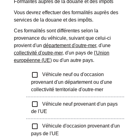
Formalités auprès de la douane et des impôts
Vous devrez effectuer des formalités auprès des
services de la douane et des impôts.
Ces formalités sont différentes selon la
provenance du véhicule, suivant que celui-ci
provient d'un
département d'outre-mer
, d'une
collectivité d'outre-mer
, d'un pays de
l'Union
européenne (UE)
ou d'un autre pays.
check_box_outline_blank
Véhicule neuf ou d'occasion
provenant d'un département ou d'une
collectivité territoriale d'outre-mer
check_box_outline_blank
Véhicule neuf provenant d'un pays
de l'UE
check_box_outline_blank
Véhicule d'occasion provenant d'un
pays de l'UE