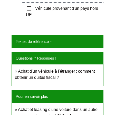
check_box_outline_blank
Véhicule provenant d'un pays hors
UE
Textes de référence
Questions ? Réponses !
Achat d'un véhicule à l'étranger : comment
obtenir un quitus fiscal ?
Pour en savoir plus
Achat et leasing d'une voiture dans un autre