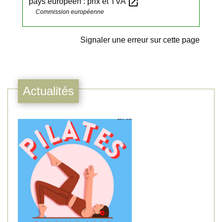
open_in_new
pays européen : prix et TVA
Commission européenne
Signaler une erreur sur cette page
Actualités