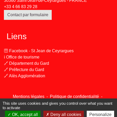
30360 Saint-Jean-de-Ceyrargues - FRANCE
+33 4 66 83 29 28
Contact par formulaire
Liens
🛜 Facebook - St Jean de Ceyrargues
ℹ️ Office de tourisme
🔗 Département du Gard
🔗 Préfecture du Gard
🔗 Alès Agglomération
Mentions légales
-
Politique de confidentialité
-
Accessibilité
-
Plan du site
-
Gestion des cookies
This site uses cookies and gives you control over what you want
to activate
OK, accept all
Deny all cookies
Personalize
Site créé en partenariat avec Réseau des Communes