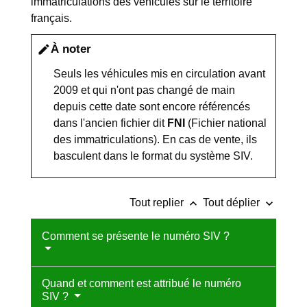
immatriculations des véhicules sur le territoire
français.
À noter
edit
Seuls les véhicules mis en circulation avant
2009 et qui n'ont pas changé de main
depuis cette date sont encore référencés
dans l'ancien fichier dit
FNI
(Fichier national
des immatriculations). En cas de vente, ils
basculent dans le format du système SIV.
keyboard_arrow_up
keyboard_arrow_down
Tout replier
Tout déplier
Comment se présente le numéro SIV ?
Quand et comment est attribué le numéro
SIV ?