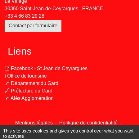
Le Village
30360 Saint-Jean-de-Ceyrargues - FRANCE
+33 4 66 83 29 28
Contact par formulaire
Liens
🛜 Facebook - St Jean de Ceyrargues
ℹ️ Office de tourisme
🔗 Département du Gard
🔗 Préfecture du Gard
🔗 Alès Agglomération
Mentions légales
-
Politique de confidentialité
-
Accessibilité
-
Plan du site
-
Gestion des cookies
This site uses cookies and gives you control over what you want
to activate