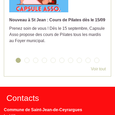
Nouveau à St Jean : Cours de Pilates dès le 15/09
No
Prenez soin de vous ! Dès le 15 septembre, Capsule
Év
Asso propose des cours de Pilates tous les mardis
la
au Foyer municipal.
Voir tout
Contacts
Commune de Saint-Jean-de-Ceyrargues