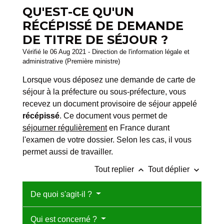
QU'EST-CE QU'UN
RÉCÉPISSÉ DE DEMANDE
DE TITRE DE SÉJOUR ?
Vérifié le 06 Aug 2021 - Direction de l'information légale et
administrative (Première ministre)
Lorsque vous déposez une demande de carte de
séjour à la préfecture ou sous-préfecture, vous
recevez un document provisoire de séjour appelé
récépissé
. Ce document vous permet de
séjourner régulièrement
en France durant
l'examen de votre dossier. Selon les cas, il vous
permet aussi de travailler.
keyboard_arrow_up
keyboard_arrow_down
Tout replier
Tout déplier
De quoi s'agit-il ?
Qui est concerné ?