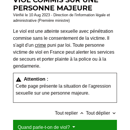
PERSONNE MAJEURE
Vérifié le 10 Aug 2023 - Direction de l'information légale et
administrative (Première ministre)
Le viol est une atteinte sexuelle avec pénétration
commise sans le consentement de la victime. Il
s'agit d'un
crime
puni par loi. Toute personne
victime de viol en France peut alerter les services
de secours et porter plainte à la police ou à la
gendarmerie.
Attention :
warning
Cette page présente la situation de l'agression
sexuelle sur une personne majeure.
keyboard_arrow_up
keyboard_arrow_down
Tout replier
Tout déplier
Quand parle-t-on de viol?