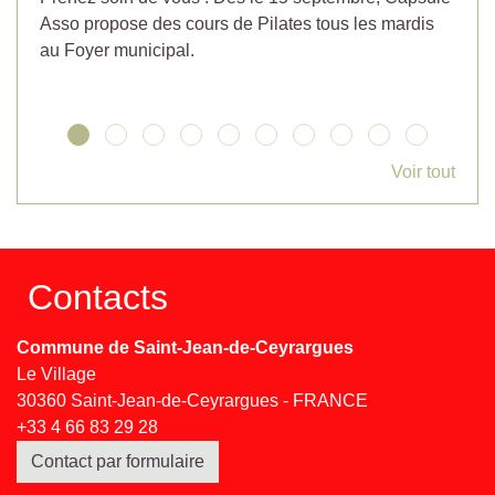
Asso propose des cours de Pilates tous les mardis
la
au Foyer municipal.
Voir tout
Contacts
Commune de Saint-Jean-de-Ceyrargues
Le Village
30360 Saint-Jean-de-Ceyrargues - FRANCE
+33 4 66 83 29 28
Contact par formulaire