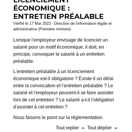
ÉCONOMIQUE :
ENTRETIEN PRÉALABLE
Vérifié le 17 Mar 2023 - Direction de l'information légale et
administrative (Première ministre)
Lorsque l'employeur envisage de licencier un
salarié pour un motif économique, il doit, en
principe, convoquer le salarié à un entretien
préalable.
L'entretien préalable à un licenciement
économique est-il obligatoire ? Existe-il un délai
entre la convocation et l'entretien préalable ? Le
salarié et l'employeur peuvent-il se faire assister
lors de cet entretien ? Le salarié a-t-il l'obligation
d'assister à cet entretien ?
Nous faisons le point sur la réglementation.
keyboard_arrow_up
keyboard_arrow_down
Tout replier
Tout déplier