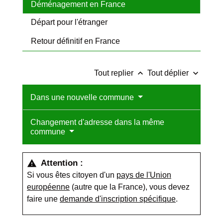
Déménagement en France
Départ pour l'étranger
Retour définitif en France
keyboard_arrow_up
keyboard_arrow_down
Tout replier
Tout déplier
Dans une nouvelle commune
Changement d'adresse dans la même
commune
Attention :
warning
Si vous êtes citoyen d'un
pays de l'Union
européenne
(autre que la France), vous devez
faire une
demande d'inscription spécifique
.