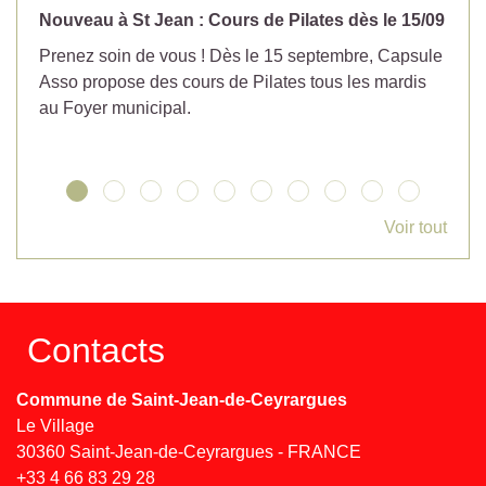
Nouveau à St Jean : Cours de Pilates dès le 15/09
No
Prenez soin de vous ! Dès le 15 septembre, Capsule
Év
Asso propose des cours de Pilates tous les mardis
la
au Foyer municipal.
Voir tout
Contacts
Commune de Saint-Jean-de-Ceyrargues
Le Village
30360 Saint-Jean-de-Ceyrargues - FRANCE
+33 4 66 83 29 28