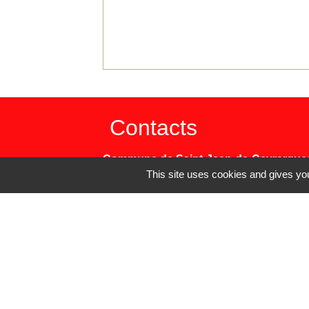
Contacts
Commune de Saint-Jean-de-Ceyrargue
This site uses cookies and gives you
Le Village
30360 Saint-Jean-de-Ceyrargues - FRA
+33 4 66 83 29 28
Contact par formulaire
Mentions légales