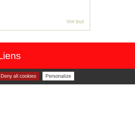
Voir tout
Liens
 Facebook - St Jean de Ceyrargues
Deny all cookies
Personalize
 Office de tourisme
 Département du Gard
 Préfecture du Gard
 Alès Agglomération
estion des cookies