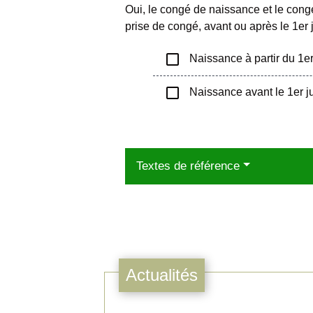
Oui, le congé de naissance et le congé
prise de congé, avant ou après le 1
er
check_box_outline_blank
Naissance à partir du 1er 
check_box_outline_blank
Naissance avant le 1er ju
Textes de référence
Actualités