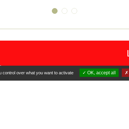
s
🛜
 control over what you want to activate
OK, accept all
ℹ️
NCE
🔗
🔗
🔗
-
Politique de confidentialité
-
Accessibilité
-
Plan du site
-
G