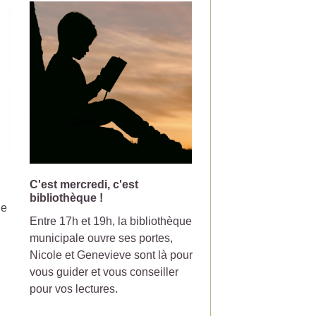
C'est mercredi, c'est
Changement de jou
bibliothèque !
collecte pour la pou
le
Entre 17h et 19h, la bibliothèque
Votre poubelle de tri-
municipale ouvre ses portes,
ramasser le mercredi
Nicole et Genevieve sont là pour
partir du 7 Juillet 20
vous guider et vous conseiller
pour vos lectures.