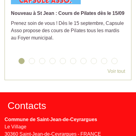
Nouveau à St Jean : Cours de Pilates dès le 15/09
No
Prenez soin de vous ! Dès le 15 septembre, Capsule
Év
Asso propose des cours de Pilates tous les mardis
la
au Foyer municipal.
Voir tout
Contacts
Commune de Saint-Jean-de-Ceyrargues
Le Village
30360 Saint-Jean-de-Ceyrargues - FRANCE