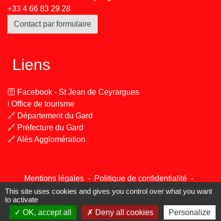
+33 4 66 83 29 28
Contact par formulaire
Liens
🛜 Facebook - St Jean de Ceyrargues
ℹ️ Office de tourisme
🔗 Département du Gard
🔗 Préfecture du Gard
🔗 Alès Agglomération
Mentions légales
-
Politique de confidentialité
-
Accessibilité
-
Plan du site
-
Gestion des cookies
This site uses cookies and gives you control over what you want
to activate
OK, accept all
Deny all cookies
Personalize
Site créé en partenariat avec Réseau des Communes