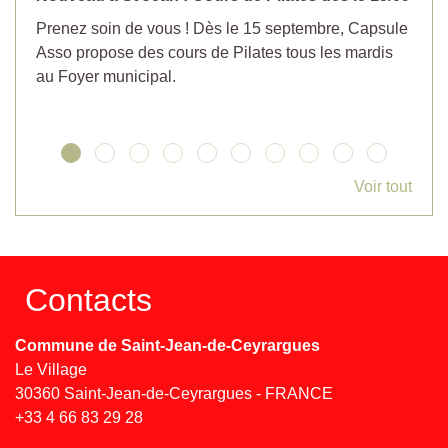
Prenez soin de vous ! Dès le 15 septembre, Capsule
Év
Asso propose des cours de Pilates tous les mardis
la
au Foyer municipal.
Voir tout
Contacts
Commune de Saint-Jean-de-Ceyrargues
Le Village
30360 Saint-Jean-de-Ceyrargues - FRANCE
+33 4 66 83 29 28