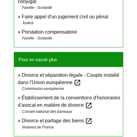
conjugal
Famille - Scolarité
Faire appel d'un jugement civil ou pénal
Justice
Prestation compensatoire
Famille - Scolarité
Pour en savoir plus
Divorce et séparation légale - Couple installé
open_in_new
dans l'Union européenne
Commission européenne
Établissement de la conventions d'honoraires
open_in_new
d'avocat en matière de divorce
Conseil national des barreaux
open_in_new
Divorce et partage des biens
Notaires de France