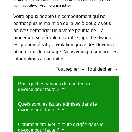
administrative (Première ministre)
Votre époux adopte un comportement qui ne
permet plus le maintien de la vie à deux ? vous
pouvez demander un divorce pour faute. La
procédure se déroule devant le juge. Le divorce
est prononcé s'il y a violation grave des devoirs et
obligations du mariage. Nous vous présentons les
informations à connaître.
keyboard_arrow_up
keyboard_arrow_down
Tout replier
Tout déplier
Pour quelles raisons demander un
divorce pour faute ?
Quels sont les fautes admises dans le
divorce pour faute ?
Comment prouver la faute exigée dans le
divorce pour faute ?