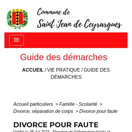
menu
Guide des démarches
ACCUEIL
/
VIE PRATIQUE
/
GUIDE DES
DÉMARCHES
Accueil particuliers
>
Famille - Scolarité
>
Divorce, séparation de corps
>
Divorce pour faute
DIVORCE POUR FAUTE
Vérifié le 28 Jul 2023 - Direction de l'information légale et