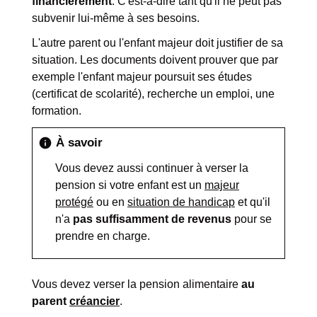
financièrement
. C'est-à-dire tant qu'il ne peut pas
subvenir lui-même à ses besoins.
L'autre parent ou l'enfant majeur doit justifier de sa
situation. Les documents doivent prouver que par
exemple l'enfant majeur poursuit ses études
(certificat de scolarité), recherche un emploi, une
formation.
À savoir
info
Vous devez aussi continuer à verser la
pension si votre enfant est un
majeur
protégé
ou en
situation de handicap
et qu'il
n'a
pas suffisamment de revenus
pour se
prendre en charge.
Vous devez verser la pension alimentaire
au
parent
créancier
.