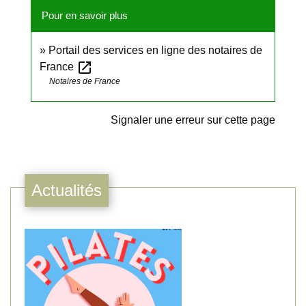
Pour en savoir plus
Portail des services en ligne des notaires de
open_in_new
France
Notaires de France
Signaler une erreur sur cette page
Actualités